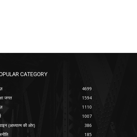
OPULAR CATEGORY
ूज़
4699
क्षा जगत
1594
ूज़
1110
म
1007
वाइन (आध्यात्म की ओर)
386
जनीति
185