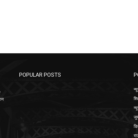
POPULAR POSTS
P
न्य
ं
शि
रान
न्य
जुर्
डि
रा