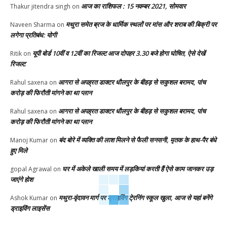
आज का राशिफल : 15 नवम्बर 2021, सोमवार
Thakur jitendra singh
on
मथुरा समेत ब्रज के धार्मिक स्थलों पर मांस और शराब की बिक्री पर
Naveen Sharma
on
लगेगा प्रतिबंध: योगी
यूपी बोर्ड 10वीं व 12वीं का रिजल्ट आज दोपहर 3.30 बजे होगा घोषित, ऐसे देखें
Ritik
on
रिजल्ट
आगरा से अपह्रत डाक्टर धौलपुर के बीहड़ से सकुशल बरामद, पांच
Rahul saxena
on
करोड़ की फिरौती मांगने का था प्लान
आगरा से अपह्रत डाक्टर धौलपुर के बीहड़ से सकुशल बरामद, पांच
Rahul saxena
on
करोड़ की फिरौती मांगने का था प्लान
बंद बोरे में व्यक्ति की लाश मिलने से फैली सनसनी, मृतक के हाथ-पैर बंधे
Manoj Kumar
on
हुए मिले
घर में अकेले खाली समय में लड़कियां करती हैं ऐसे काम जानकर उड़
gopal Agrawal
on
जाएंगे होश
मथुरा-वृंदावन मार्ग पर ड्राइविंग टे्रनिंग स्कूल खुला, आज से यहां बनेंगे
Ashok Kumar
on
ड्राइविंग लाइसेंस