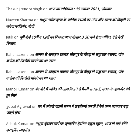
आज का राशिफल : 15 नवम्बर 2021, सोमवार
Thakur jitendra singh
on
मथुरा समेत ब्रज के धार्मिक स्थलों पर मांस और शराब की बिक्री पर
Naveen Sharma
on
लगेगा प्रतिबंध: योगी
यूपी बोर्ड 10वीं व 12वीं का रिजल्ट आज दोपहर 3.30 बजे होगा घोषित, ऐसे देखें
Ritik
on
रिजल्ट
आगरा से अपह्रत डाक्टर धौलपुर के बीहड़ से सकुशल बरामद, पांच
Rahul saxena
on
करोड़ की फिरौती मांगने का था प्लान
आगरा से अपह्रत डाक्टर धौलपुर के बीहड़ से सकुशल बरामद, पांच
Rahul saxena
on
करोड़ की फिरौती मांगने का था प्लान
बंद बोरे में व्यक्ति की लाश मिलने से फैली सनसनी, मृतक के हाथ-पैर बंधे
Manoj Kumar
on
हुए मिले
घर में अकेले खाली समय में लड़कियां करती हैं ऐसे काम जानकर उड़
gopal Agrawal
on
जाएंगे होश
मथुरा-वृंदावन मार्ग पर ड्राइविंग टे्रनिंग स्कूल खुला, आज से यहां बनेंगे
Ashok Kumar
on
ड्राइविंग लाइसेंस