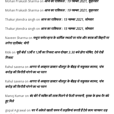
आज का राशिफल : 19 नवम्बर 2021, शुक्रवार
Mohan Prakash Sharma
on
आज का राशिफल : 19 नवम्बर 2021, शुक्रवार
Mohan Prakash Sharma
on
आज का राशिफल : 15 नवम्बर 2021, सोमवार
Thakur jitendra singh
on
आज का राशिफल : 15 नवम्बर 2021, सोमवार
Thakur jitendra singh
on
मथुरा समेत ब्रज के धार्मिक स्थलों पर मांस और शराब की बिक्री पर
Naveen Sharma
on
लगेगा प्रतिबंध: योगी
यूपी बोर्ड 10वीं व 12वीं का रिजल्ट आज दोपहर 3.30 बजे होगा घोषित, ऐसे देखें
Ritik
on
रिजल्ट
आगरा से अपह्रत डाक्टर धौलपुर के बीहड़ से सकुशल बरामद, पांच
Rahul saxena
on
करोड़ की फिरौती मांगने का था प्लान
आगरा से अपह्रत डाक्टर धौलपुर के बीहड़ से सकुशल बरामद, पांच
Rahul saxena
on
करोड़ की फिरौती मांगने का था प्लान
बंद बोरे में व्यक्ति की लाश मिलने से फैली सनसनी, मृतक के हाथ-पैर बंधे
Manoj Kumar
on
हुए मिले
घर में अकेले खाली समय में लड़कियां करती हैं ऐसे काम जानकर उड़
gopal Agrawal
on