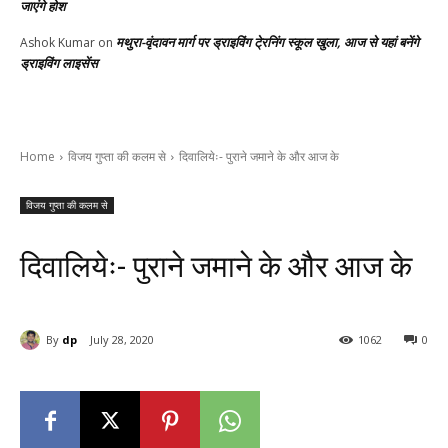
जाएंगे होश
मथुरा-वृंदावन मार्ग पर ड्राइविंग टे्रनिंग स्कूल खुला, आज से यहां बनेंगे
Ashok Kumar
on
ड्राइविंग लाइसेंस