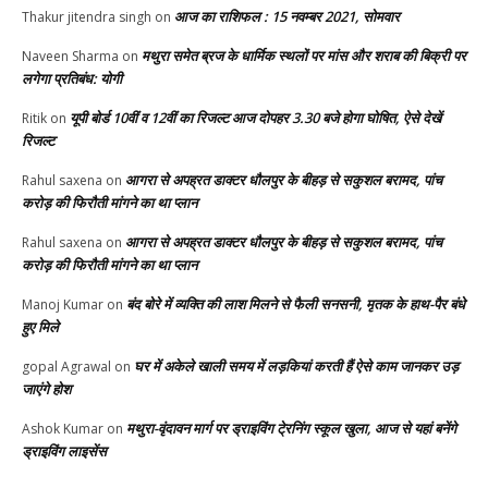
आज का राशिफल : 15 नवम्बर 2021, सोमवार
Thakur jitendra singh
on
मथुरा समेत ब्रज के धार्मिक स्थलों पर मांस और शराब की बिक्री पर
Naveen Sharma
on
लगेगा प्रतिबंध: योगी
यूपी बोर्ड 10वीं व 12वीं का रिजल्ट आज दोपहर 3.30 बजे होगा घोषित, ऐसे देखें
Ritik
on
रिजल्ट
आगरा से अपह्रत डाक्टर धौलपुर के बीहड़ से सकुशल बरामद, पांच
Rahul saxena
on
करोड़ की फिरौती मांगने का था प्लान
आगरा से अपह्रत डाक्टर धौलपुर के बीहड़ से सकुशल बरामद, पांच
Rahul saxena
on
करोड़ की फिरौती मांगने का था प्लान
बंद बोरे में व्यक्ति की लाश मिलने से फैली सनसनी, मृतक के हाथ-पैर बंधे
Manoj Kumar
on
हुए मिले
घर में अकेले खाली समय में लड़कियां करती हैं ऐसे काम जानकर उड़
gopal Agrawal
on
जाएंगे होश
मथुरा-वृंदावन मार्ग पर ड्राइविंग टे्रनिंग स्कूल खुला, आज से यहां बनेंगे
Ashok Kumar
on
ड्राइविंग लाइसेंस