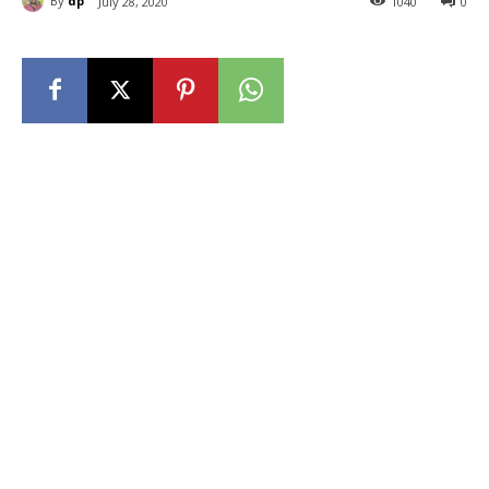
By
dp
July 28, 2020
1040
0