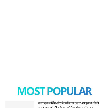
MOST POPULAR
नवागंतुक नर्सिंग और पैरामेडिक्स छात्र-छात्राओं को दी
अनुशासन की सीखके.डी. कॉलेज ऑफ नर्सिंग एण्ड