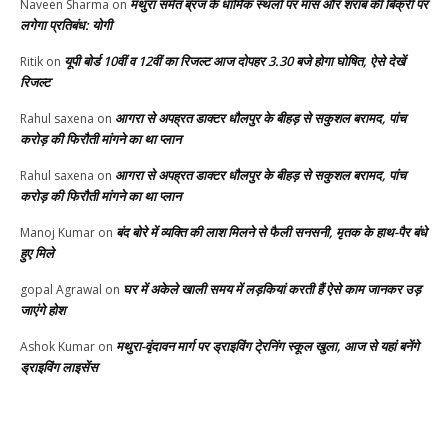
मथुरा समेत ब्रज के धार्मिक स्थलों पर मांस और शराब की बिक्री पर
Naveen Sharma
on
लगेगा प्रतिबंध: योगी
यूपी बोर्ड 10वीं व 12वीं का रिजल्ट आज दोपहर 3.30 बजे होगा घोषित, ऐसे देखें
Ritik
on
रिजल्ट
आगरा से अपह्रत डाक्टर धौलपुर के बीहड़ से सकुशल बरामद, पांच
Rahul saxena
on
करोड़ की फिरौती मांगने का था प्लान
आगरा से अपह्रत डाक्टर धौलपुर के बीहड़ से सकुशल बरामद, पांच
Rahul saxena
on
करोड़ की फिरौती मांगने का था प्लान
बंद बोरे में व्यक्ति की लाश मिलने से फैली सनसनी, मृतक के हाथ-पैर बंधे
Manoj Kumar
on
हुए मिले
घर में अकेले खाली समय में लड़कियां करती हैं ऐसे काम जानकर उड़
gopal Agrawal
on
जाएंगे होश
मथुरा-वृंदावन मार्ग पर ड्राइविंग टे्रनिंग स्कूल खुला, आज से यहां बनेंगे
Ashok Kumar
on
ड्राइविंग लाइसेंस