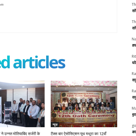
Th
om
सो
Th
सो
Na
शर
d articles
Rit
घोष
Ra
सक
Ra
सक
Ma
मृत
न्यूज़
go
का
ने उन्नत मोतियाबिंद सर्जरी के
टैक्स बार ऐसोसिएशन यूथ मथुरा का 12वाँ