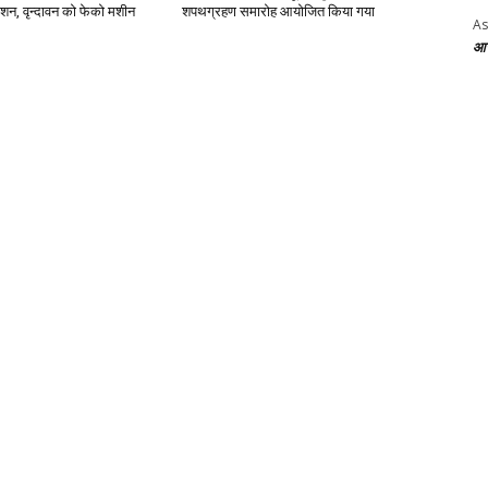
िशन, वृन्दावन को फेको मशीन
शपथग्रहण समारोह आयोजित किया गया
As
आज 