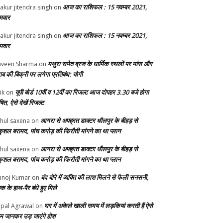
आज का राशिफल : 15 नवम्बर 2021,
akur jitendra singh
on
मवार
आज का राशिफल : 15 नवम्बर 2021,
akur jitendra singh
on
मवार
मथुरा समेत ब्रज के धार्मिक स्थलों पर मांस और
veen Sharma
on
ाब की बिक्री पर लगेगा प्रतिबंध: योगी
यूपी बोर्ड 10वीं व 12वीं का रिजल्ट आज दोपहर 3.30 बजे होगा
ik
on
ित, ऐसे देखें रिजल्ट
आगरा से अपह्रत डाक्टर धौलपुर के बीहड़ से
hul saxena
on
ुशल बरामद, पांच करोड़ की फिरौती मांगने का था प्लान
आगरा से अपह्रत डाक्टर धौलपुर के बीहड़ से
hul saxena
on
ुशल बरामद, पांच करोड़ की फिरौती मांगने का था प्लान
बंद बोरे में व्यक्ति की लाश मिलने से फैली सनसनी,
noj Kumar
on
क के हाथ-पैर बंधे हुए मिले
घर में अकेले खाली समय में लड़कियां करती हैं ऐसे
pal Agrawal
on
म जानकर उड़ जाएंगे होश