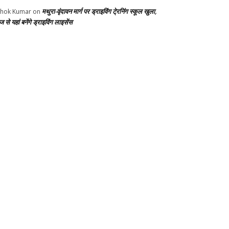
मथुरा-वृंदावन मार्ग पर ड्राइविंग टे्रनिंग स्कूल खुला,
hok Kumar
on
से यहां बनेंगे ड्राइविंग लाइसेंस