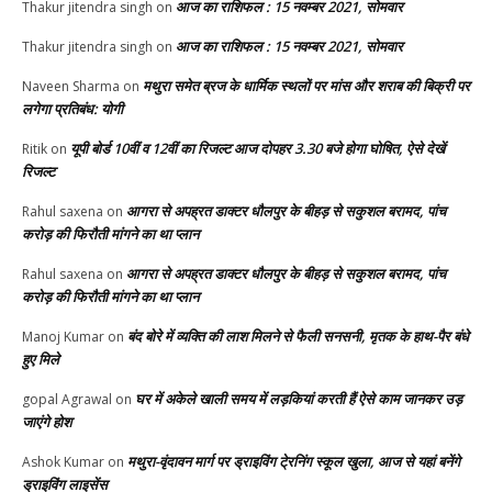
आज का राशिफल : 15 नवम्बर 2021, सोमवार
Thakur jitendra singh
on
आज का राशिफल : 15 नवम्बर 2021, सोमवार
Thakur jitendra singh
on
मथुरा समेत ब्रज के धार्मिक स्थलों पर मांस और शराब की बिक्री पर
Naveen Sharma
on
लगेगा प्रतिबंध: योगी
यूपी बोर्ड 10वीं व 12वीं का रिजल्ट आज दोपहर 3.30 बजे होगा घोषित, ऐसे देखें
Ritik
on
रिजल्ट
आगरा से अपह्रत डाक्टर धौलपुर के बीहड़ से सकुशल बरामद, पांच
Rahul saxena
on
करोड़ की फिरौती मांगने का था प्लान
आगरा से अपह्रत डाक्टर धौलपुर के बीहड़ से सकुशल बरामद, पांच
Rahul saxena
on
करोड़ की फिरौती मांगने का था प्लान
बंद बोरे में व्यक्ति की लाश मिलने से फैली सनसनी, मृतक के हाथ-पैर बंधे
Manoj Kumar
on
हुए मिले
घर में अकेले खाली समय में लड़कियां करती हैं ऐसे काम जानकर उड़
gopal Agrawal
on
जाएंगे होश
मथुरा-वृंदावन मार्ग पर ड्राइविंग टे्रनिंग स्कूल खुला, आज से यहां बनेंगे
Ashok Kumar
on
ड्राइविंग लाइसेंस