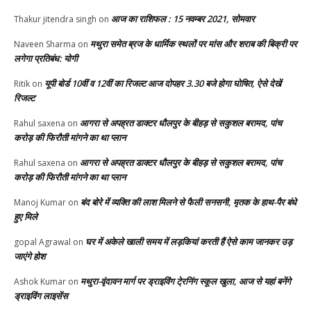
आज का राशिफल : 15 नवम्बर 2021, सोमवार
Thakur jitendra singh
on
मथुरा समेत ब्रज के धार्मिक स्थलों पर मांस और शराब की बिक्री पर
Naveen Sharma
on
लगेगा प्रतिबंध: योगी
यूपी बोर्ड 10वीं व 12वीं का रिजल्ट आज दोपहर 3.30 बजे होगा घोषित, ऐसे देखें
Ritik
on
रिजल्ट
आगरा से अपह्रत डाक्टर धौलपुर के बीहड़ से सकुशल बरामद, पांच
Rahul saxena
on
करोड़ की फिरौती मांगने का था प्लान
आगरा से अपह्रत डाक्टर धौलपुर के बीहड़ से सकुशल बरामद, पांच
Rahul saxena
on
करोड़ की फिरौती मांगने का था प्लान
बंद बोरे में व्यक्ति की लाश मिलने से फैली सनसनी, मृतक के हाथ-पैर बंधे
Manoj Kumar
on
हुए मिले
घर में अकेले खाली समय में लड़कियां करती हैं ऐसे काम जानकर उड़
gopal Agrawal
on
जाएंगे होश
मथुरा-वृंदावन मार्ग पर ड्राइविंग टे्रनिंग स्कूल खुला, आज से यहां बनेंगे
Ashok Kumar
on
ड्राइविंग लाइसेंस