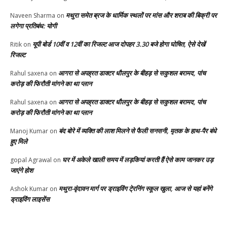
मथुरा समेत ब्रज के धार्मिक स्थलों पर मांस और शराब की बिक्री पर
Naveen Sharma
on
लगेगा प्रतिबंध: योगी
यूपी बोर्ड 10वीं व 12वीं का रिजल्ट आज दोपहर 3.30 बजे होगा घोषित, ऐसे देखें
Ritik
on
रिजल्ट
आगरा से अपह्रत डाक्टर धौलपुर के बीहड़ से सकुशल बरामद, पांच
Rahul saxena
on
करोड़ की फिरौती मांगने का था प्लान
आगरा से अपह्रत डाक्टर धौलपुर के बीहड़ से सकुशल बरामद, पांच
Rahul saxena
on
करोड़ की फिरौती मांगने का था प्लान
बंद बोरे में व्यक्ति की लाश मिलने से फैली सनसनी, मृतक के हाथ-पैर बंधे
Manoj Kumar
on
हुए मिले
घर में अकेले खाली समय में लड़कियां करती हैं ऐसे काम जानकर उड़
gopal Agrawal
on
जाएंगे होश
मथुरा-वृंदावन मार्ग पर ड्राइविंग टे्रनिंग स्कूल खुला, आज से यहां बनेंगे
Ashok Kumar
on
ड्राइविंग लाइसेंस