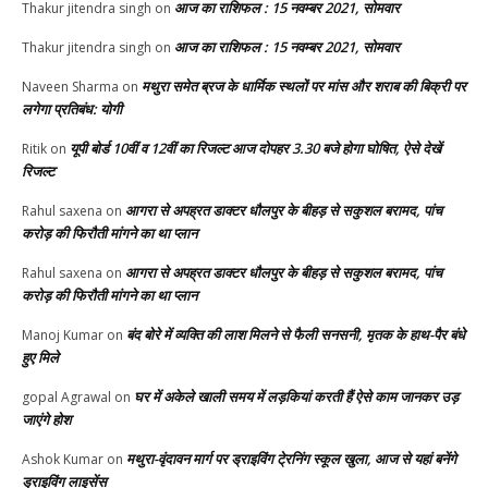
आज का राशिफल : 15 नवम्बर 2021, सोमवार
Thakur jitendra singh
on
आज का राशिफल : 15 नवम्बर 2021, सोमवार
Thakur jitendra singh
on
मथुरा समेत ब्रज के धार्मिक स्थलों पर मांस और शराब की बिक्री पर
Naveen Sharma
on
लगेगा प्रतिबंध: योगी
यूपी बोर्ड 10वीं व 12वीं का रिजल्ट आज दोपहर 3.30 बजे होगा घोषित, ऐसे देखें
Ritik
on
रिजल्ट
आगरा से अपह्रत डाक्टर धौलपुर के बीहड़ से सकुशल बरामद, पांच
Rahul saxena
on
करोड़ की फिरौती मांगने का था प्लान
आगरा से अपह्रत डाक्टर धौलपुर के बीहड़ से सकुशल बरामद, पांच
Rahul saxena
on
करोड़ की फिरौती मांगने का था प्लान
बंद बोरे में व्यक्ति की लाश मिलने से फैली सनसनी, मृतक के हाथ-पैर बंधे
Manoj Kumar
on
हुए मिले
घर में अकेले खाली समय में लड़कियां करती हैं ऐसे काम जानकर उड़
gopal Agrawal
on
जाएंगे होश
मथुरा-वृंदावन मार्ग पर ड्राइविंग टे्रनिंग स्कूल खुला, आज से यहां बनेंगे
Ashok Kumar
on
ड्राइविंग लाइसेंस