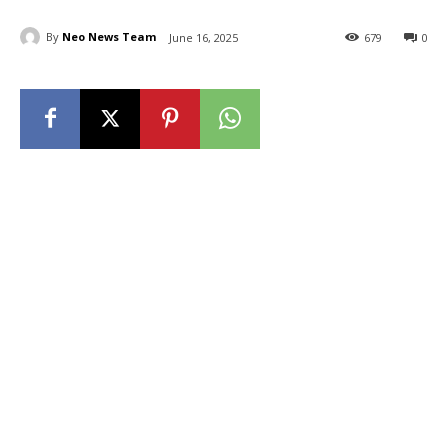
By
Neo News Team
June 16, 2025
679
0