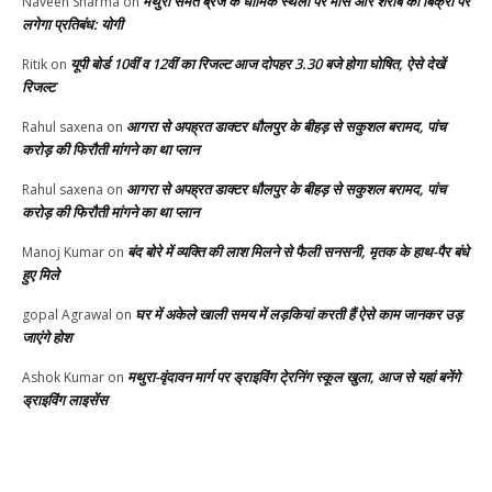
मथुरा समेत ब्रज के धार्मिक स्थलों पर मांस और शराब की बिक्री पर
Naveen Sharma
on
लगेगा प्रतिबंध: योगी
यूपी बोर्ड 10वीं व 12वीं का रिजल्ट आज दोपहर 3.30 बजे होगा घोषित, ऐसे देखें
Ritik
on
रिजल्ट
आगरा से अपह्रत डाक्टर धौलपुर के बीहड़ से सकुशल बरामद, पांच
Rahul saxena
on
करोड़ की फिरौती मांगने का था प्लान
आगरा से अपह्रत डाक्टर धौलपुर के बीहड़ से सकुशल बरामद, पांच
Rahul saxena
on
करोड़ की फिरौती मांगने का था प्लान
बंद बोरे में व्यक्ति की लाश मिलने से फैली सनसनी, मृतक के हाथ-पैर बंधे
Manoj Kumar
on
हुए मिले
घर में अकेले खाली समय में लड़कियां करती हैं ऐसे काम जानकर उड़
gopal Agrawal
on
जाएंगे होश
मथुरा-वृंदावन मार्ग पर ड्राइविंग टे्रनिंग स्कूल खुला, आज से यहां बनेंगे
Ashok Kumar
on
ड्राइविंग लाइसेंस