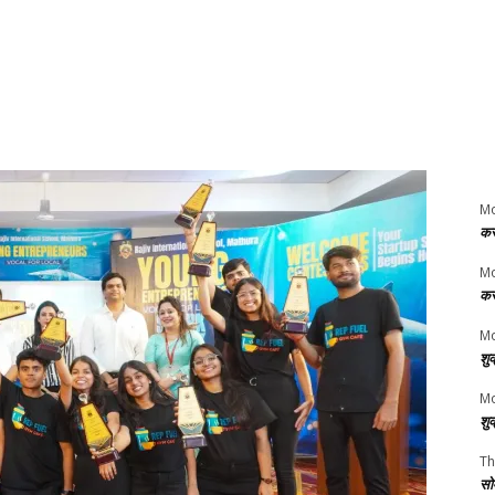
M
कर
M
कर
Mo
शु
Mo
शु
Th
सो