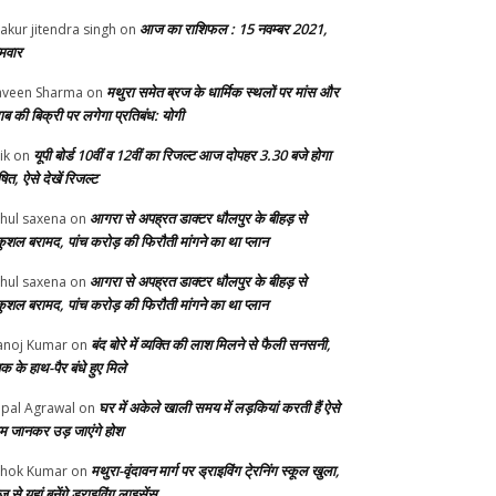
आज का राशिफल : 15 नवम्बर 2021,
akur jitendra singh
on
मवार
मथुरा समेत ब्रज के धार्मिक स्थलों पर मांस और
veen Sharma
on
ाब की बिक्री पर लगेगा प्रतिबंध: योगी
यूपी बोर्ड 10वीं व 12वीं का रिजल्ट आज दोपहर 3.30 बजे होगा
ik
on
ित, ऐसे देखें रिजल्ट
आगरा से अपह्रत डाक्टर धौलपुर के बीहड़ से
hul saxena
on
ुशल बरामद, पांच करोड़ की फिरौती मांगने का था प्लान
आगरा से अपह्रत डाक्टर धौलपुर के बीहड़ से
hul saxena
on
ुशल बरामद, पांच करोड़ की फिरौती मांगने का था प्लान
बंद बोरे में व्यक्ति की लाश मिलने से फैली सनसनी,
noj Kumar
on
क के हाथ-पैर बंधे हुए मिले
घर में अकेले खाली समय में लड़कियां करती हैं ऐसे
pal Agrawal
on
म जानकर उड़ जाएंगे होश
मथुरा-वृंदावन मार्ग पर ड्राइविंग टे्रनिंग स्कूल खुला,
hok Kumar
on
से यहां बनेंगे ड्राइविंग लाइसेंस