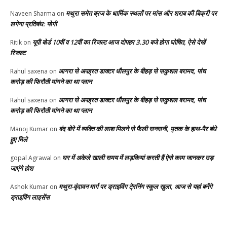
मथुरा समेत ब्रज के धार्मिक स्थलों पर मांस और शराब की बिक्री पर
Naveen Sharma
on
लगेगा प्रतिबंध: योगी
यूपी बोर्ड 10वीं व 12वीं का रिजल्ट आज दोपहर 3.30 बजे होगा घोषित, ऐसे देखें
Ritik
on
रिजल्ट
आगरा से अपह्रत डाक्टर धौलपुर के बीहड़ से सकुशल बरामद, पांच
Rahul saxena
on
करोड़ की फिरौती मांगने का था प्लान
आगरा से अपह्रत डाक्टर धौलपुर के बीहड़ से सकुशल बरामद, पांच
Rahul saxena
on
करोड़ की फिरौती मांगने का था प्लान
बंद बोरे में व्यक्ति की लाश मिलने से फैली सनसनी, मृतक के हाथ-पैर बंधे
Manoj Kumar
on
हुए मिले
घर में अकेले खाली समय में लड़कियां करती हैं ऐसे काम जानकर उड़
gopal Agrawal
on
जाएंगे होश
मथुरा-वृंदावन मार्ग पर ड्राइविंग टे्रनिंग स्कूल खुला, आज से यहां बनेंगे
Ashok Kumar
on
ड्राइविंग लाइसेंस