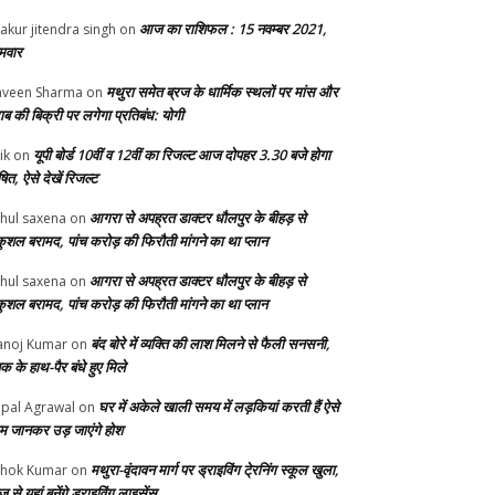
आज का राशिफल : 15 नवम्बर 2021,
akur jitendra singh
on
मवार
मथुरा समेत ब्रज के धार्मिक स्थलों पर मांस और
veen Sharma
on
ाब की बिक्री पर लगेगा प्रतिबंध: योगी
यूपी बोर्ड 10वीं व 12वीं का रिजल्ट आज दोपहर 3.30 बजे होगा
ik
on
ित, ऐसे देखें रिजल्ट
आगरा से अपह्रत डाक्टर धौलपुर के बीहड़ से
hul saxena
on
ुशल बरामद, पांच करोड़ की फिरौती मांगने का था प्लान
आगरा से अपह्रत डाक्टर धौलपुर के बीहड़ से
hul saxena
on
ुशल बरामद, पांच करोड़ की फिरौती मांगने का था प्लान
बंद बोरे में व्यक्ति की लाश मिलने से फैली सनसनी,
noj Kumar
on
क के हाथ-पैर बंधे हुए मिले
घर में अकेले खाली समय में लड़कियां करती हैं ऐसे
pal Agrawal
on
म जानकर उड़ जाएंगे होश
मथुरा-वृंदावन मार्ग पर ड्राइविंग टे्रनिंग स्कूल खुला,
hok Kumar
on
से यहां बनेंगे ड्राइविंग लाइसेंस