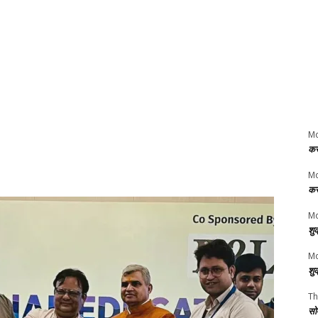
M
कर
M
कर
Mo
शु
Mo
शु
Th
सो