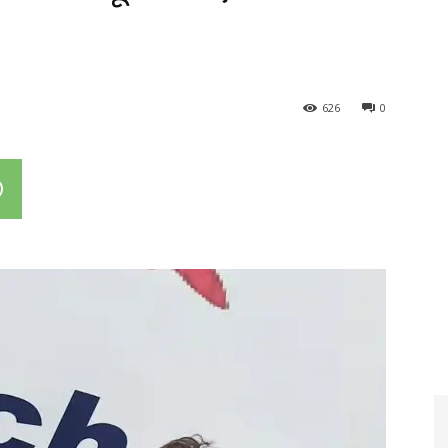
626
0