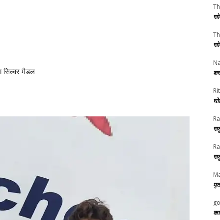
Th
सो
Th
सो
Na
ता सिल्वर मैडल
शर
Rit
घोष
Ra
सक
Ra
सक
Ma
मृत
go
का