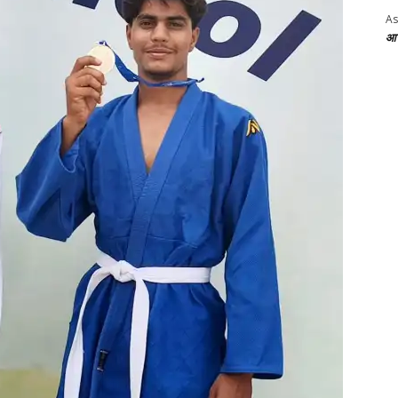
As
आज 