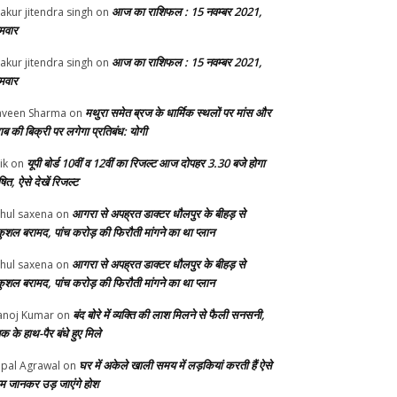
आज का राशिफल : 15 नवम्बर 2021,
akur jitendra singh
on
मवार
आज का राशिफल : 15 नवम्बर 2021,
akur jitendra singh
on
मवार
मथुरा समेत ब्रज के धार्मिक स्थलों पर मांस और
veen Sharma
on
ाब की बिक्री पर लगेगा प्रतिबंध: योगी
यूपी बोर्ड 10वीं व 12वीं का रिजल्ट आज दोपहर 3.30 बजे होगा
ik
on
ित, ऐसे देखें रिजल्ट
आगरा से अपह्रत डाक्टर धौलपुर के बीहड़ से
hul saxena
on
ुशल बरामद, पांच करोड़ की फिरौती मांगने का था प्लान
आगरा से अपह्रत डाक्टर धौलपुर के बीहड़ से
hul saxena
on
ुशल बरामद, पांच करोड़ की फिरौती मांगने का था प्लान
बंद बोरे में व्यक्ति की लाश मिलने से फैली सनसनी,
noj Kumar
on
क के हाथ-पैर बंधे हुए मिले
घर में अकेले खाली समय में लड़कियां करती हैं ऐसे
pal Agrawal
on
म जानकर उड़ जाएंगे होश