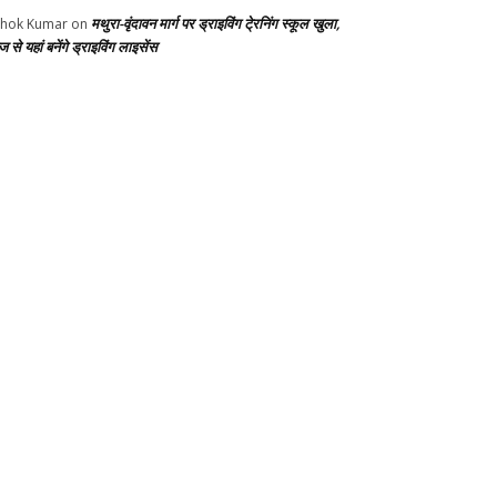
मथुरा-वृंदावन मार्ग पर ड्राइविंग टे्रनिंग स्कूल खुला,
hok Kumar
on
से यहां बनेंगे ड्राइविंग लाइसेंस