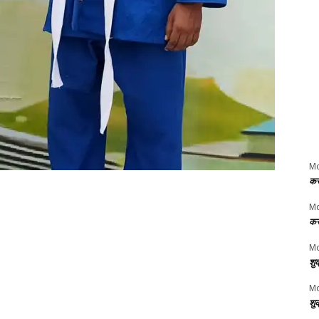
M
कर
M
कर
Mo
शु
Mo
शु