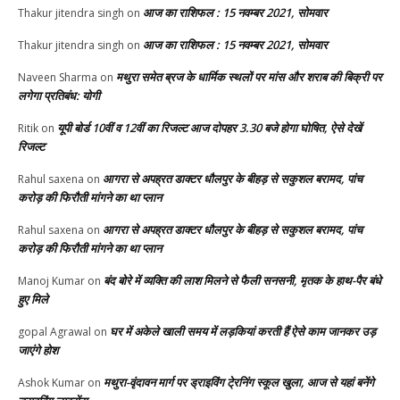
आज का राशिफल : 15 नवम्बर 2021, सोमवार
Thakur jitendra singh
on
आज का राशिफल : 15 नवम्बर 2021, सोमवार
Thakur jitendra singh
on
मथुरा समेत ब्रज के धार्मिक स्थलों पर मांस और शराब की बिक्री पर
Naveen Sharma
on
लगेगा प्रतिबंध: योगी
यूपी बोर्ड 10वीं व 12वीं का रिजल्ट आज दोपहर 3.30 बजे होगा घोषित, ऐसे देखें
Ritik
on
रिजल्ट
आगरा से अपह्रत डाक्टर धौलपुर के बीहड़ से सकुशल बरामद, पांच
Rahul saxena
on
करोड़ की फिरौती मांगने का था प्लान
आगरा से अपह्रत डाक्टर धौलपुर के बीहड़ से सकुशल बरामद, पांच
Rahul saxena
on
करोड़ की फिरौती मांगने का था प्लान
बंद बोरे में व्यक्ति की लाश मिलने से फैली सनसनी, मृतक के हाथ-पैर बंधे
Manoj Kumar
on
हुए मिले
घर में अकेले खाली समय में लड़कियां करती हैं ऐसे काम जानकर उड़
gopal Agrawal
on
जाएंगे होश
मथुरा-वृंदावन मार्ग पर ड्राइविंग टे्रनिंग स्कूल खुला, आज से यहां बनेंगे
Ashok Kumar
on