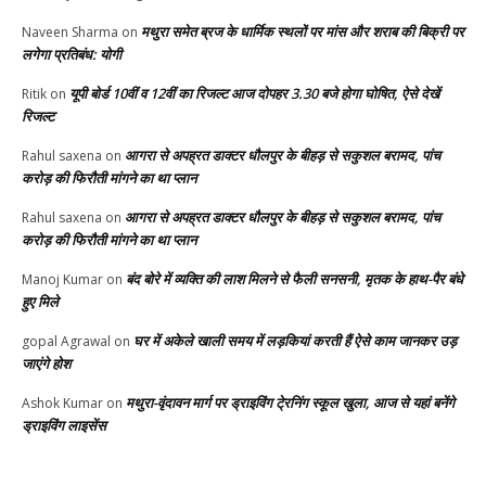
मथुरा समेत ब्रज के धार्मिक स्थलों पर मांस और शराब की बिक्री पर
Naveen Sharma
on
लगेगा प्रतिबंध: योगी
यूपी बोर्ड 10वीं व 12वीं का रिजल्ट आज दोपहर 3.30 बजे होगा घोषित, ऐसे देखें
Ritik
on
रिजल्ट
आगरा से अपह्रत डाक्टर धौलपुर के बीहड़ से सकुशल बरामद, पांच
Rahul saxena
on
करोड़ की फिरौती मांगने का था प्लान
आगरा से अपह्रत डाक्टर धौलपुर के बीहड़ से सकुशल बरामद, पांच
Rahul saxena
on
करोड़ की फिरौती मांगने का था प्लान
बंद बोरे में व्यक्ति की लाश मिलने से फैली सनसनी, मृतक के हाथ-पैर बंधे
Manoj Kumar
on
हुए मिले
घर में अकेले खाली समय में लड़कियां करती हैं ऐसे काम जानकर उड़
gopal Agrawal
on
जाएंगे होश
मथुरा-वृंदावन मार्ग पर ड्राइविंग टे्रनिंग स्कूल खुला, आज से यहां बनेंगे
Ashok Kumar
on
ड्राइविंग लाइसेंस