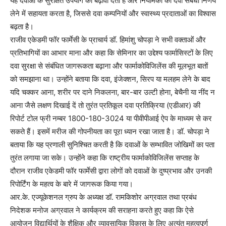
यह दवाओं के सुरक्षित उपयोग को बढ़ावा देता है और नियामकों को दवा संबंधी निर्णय
लेने में सहायता करता है, जिससे दवा कम्पनियों और स्वास्थ्य प्रदाताओं का विश्वास
बढ़ता है।
राजीव एकेडमी फॉर फार्मेसी के प्राचार्य डॉ. हिमांशु चोपड़ा ने सभी वक्ताओं और
प्रतिभागियों का आभार माना और कहा कि सेमिनार का उद्देश्य फार्मासिस्टों के लिए
दवा सुरक्षा से संबंधित जागरूकता बढ़ाना और फार्माकोविजिलेंस की मूलभूत बातों
को समझाना था। उन्होंने बताया कि दवा, इंजेक्शन, सिरप या मलहम लेने के बाद
यदि चक्कर आना, शरीर पर दाने निकलना, बार-बार उल्टी होना, बेचैनी या नींद न
आना जैसे लक्षण दिखाई दें तो तुरंत प्रतिकूल दवा प्रतिक्रिया (एडीआर) की
रिपोर्ट टोल फ्री नम्बर 1800-180-3024 या पीवीपीआई ऐप के माध्यम से कर
सकते हैं। इसमें मरीज की गोपनीयता का पूरा ध्यान रखा जाता है। डॉ. चोपड़ा ने
बताया कि यह प्रणाली सुनिश्चित करती है कि दवाओं के सम्भावित जोखिमों का पता
तुरंत लगाया जा सके। उन्होंने कहा कि राष्ट्रीय फार्माकोविजिलेंस सप्ताह के
दौरान राजीव एकेडमी फॉर फार्मेसी द्वारा लोगों को दवाओं के दुष्प्रभाव और उनकी
रिपोर्टिंग के महत्व के बारे में जागरूक किया गया।
आर.के. एज्यूकेशनल ग्रुप के अध्यक्ष डॉ. रामकिशोर अग्रवाल तथा प्रबंध
निदेशक मनोज अग्रवाल ने कार्यक्रम की सराहना करते हुए कहा कि ऐसे
आयोजन विद्यार्थियों के शैक्षिक और व्यावसायिक विकास के लिए अत्यंत महत्वपूर्ण