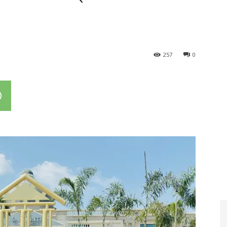
257
0