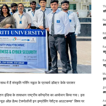
Th
सो
Na
शर
Rit
घोष
Ra
सक
Ra
सक
Ma
मृत
ें हैं संस्कृति नर्सिंग स्कूल के प्राचार्य डॉक्टर केके पाराशर
go
का
िएशन इंडिया के तत्वाधान राष्ट्रीय कॉन्फ्रेंस का आयोजन किया गया। इस
As
एंड यूज़ ऑफ़ हैल्थ टेक्नोलॉजी इन इम्प्रोविंग पेशेंट्स आउटकम्स” विषय पर
आज 