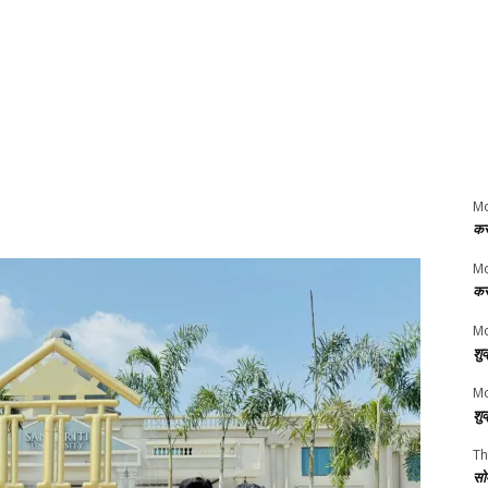
M
कर
M
कर
Mo
शु
Mo
शु
Th
सो