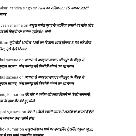
आज का राशिफल : 15 नवम्बर 2021,
akur jitendra singh
on
मवार
मथुरा समेत ब्रज के धार्मिक स्थलों पर मांस और
veen Sharma
on
ाब की बिक्री पर लगेगा प्रतिबंध: योगी
यूपी बोर्ड 10वीं व 12वीं का रिजल्ट आज दोपहर 3.30 बजे होगा
ik
on
ित, ऐसे देखें रिजल्ट
आगरा से अपह्रत डाक्टर धौलपुर के बीहड़ से
hul saxena
on
ुशल बरामद, पांच करोड़ की फिरौती मांगने का था प्लान
आगरा से अपह्रत डाक्टर धौलपुर के बीहड़ से
hul saxena
on
ुशल बरामद, पांच करोड़ की फिरौती मांगने का था प्लान
बंद बोरे में व्यक्ति की लाश मिलने से फैली सनसनी,
noj Kumar
on
क के हाथ-पैर बंधे हुए मिले
घर में अकेले खाली समय में लड़कियां करती हैं ऐसे
pal Agrawal
on
म जानकर उड़ जाएंगे होश
मथुरा-वृंदावन मार्ग पर ड्राइविंग टे्रनिंग स्कूल खुला,
hok Kumar
on
से यहां बनेंगे ड्राइविंग लाइसेंस