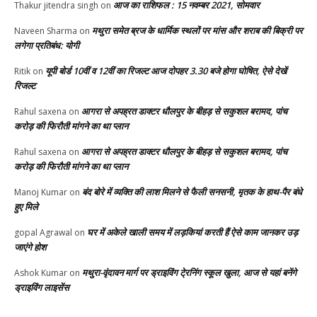
आज का राशिफल : 15 नवम्बर 2021, सोमवार
Thakur jitendra singh
on
मथुरा समेत ब्रज के धार्मिक स्थलों पर मांस और शराब की बिक्री पर
Naveen Sharma
on
लगेगा प्रतिबंध: योगी
यूपी बोर्ड 10वीं व 12वीं का रिजल्ट आज दोपहर 3.30 बजे होगा घोषित, ऐसे देखें
Ritik
on
रिजल्ट
आगरा से अपह्रत डाक्टर धौलपुर के बीहड़ से सकुशल बरामद, पांच
Rahul saxena
on
करोड़ की फिरौती मांगने का था प्लान
आगरा से अपह्रत डाक्टर धौलपुर के बीहड़ से सकुशल बरामद, पांच
Rahul saxena
on
करोड़ की फिरौती मांगने का था प्लान
बंद बोरे में व्यक्ति की लाश मिलने से फैली सनसनी, मृतक के हाथ-पैर बंधे
Manoj Kumar
on
हुए मिले
घर में अकेले खाली समय में लड़कियां करती हैं ऐसे काम जानकर उड़
gopal Agrawal
on
जाएंगे होश
मथुरा-वृंदावन मार्ग पर ड्राइविंग टे्रनिंग स्कूल खुला, आज से यहां बनेंगे
Ashok Kumar
on
ड्राइविंग लाइसेंस