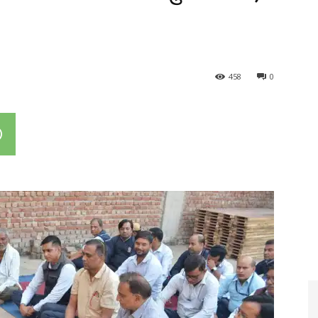
458
0