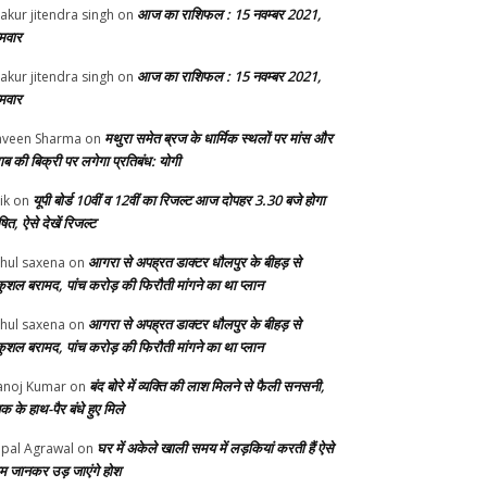
आज का राशिफल : 15 नवम्बर 2021,
akur jitendra singh
on
मवार
आज का राशिफल : 15 नवम्बर 2021,
akur jitendra singh
on
मवार
मथुरा समेत ब्रज के धार्मिक स्थलों पर मांस और
veen Sharma
on
ाब की बिक्री पर लगेगा प्रतिबंध: योगी
यूपी बोर्ड 10वीं व 12वीं का रिजल्ट आज दोपहर 3.30 बजे होगा
ik
on
ित, ऐसे देखें रिजल्ट
आगरा से अपह्रत डाक्टर धौलपुर के बीहड़ से
hul saxena
on
ुशल बरामद, पांच करोड़ की फिरौती मांगने का था प्लान
आगरा से अपह्रत डाक्टर धौलपुर के बीहड़ से
hul saxena
on
ुशल बरामद, पांच करोड़ की फिरौती मांगने का था प्लान
बंद बोरे में व्यक्ति की लाश मिलने से फैली सनसनी,
noj Kumar
on
क के हाथ-पैर बंधे हुए मिले
घर में अकेले खाली समय में लड़कियां करती हैं ऐसे
pal Agrawal
on
म जानकर उड़ जाएंगे होश