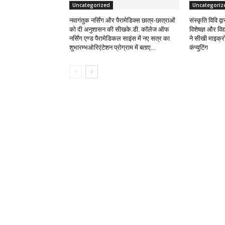
Uncategorized
Uncategoriz
नवागंतुक नर्सिंग और पैरामेडिक्स छात्र-छात्राओं
संस्कृति विवि द्
को दी अनुशासन की सीखके.डी. कॉलेज ऑफ
विशेषज्ञ और विद्या
नर्सिंग एण्ड पैरामेडिकल साइंस में नए सत्र का
ने सीखी माइक्रो
शुभारम्भओरिएंटेशन प्रोग्राम में बताए...
कंप्युटिंग