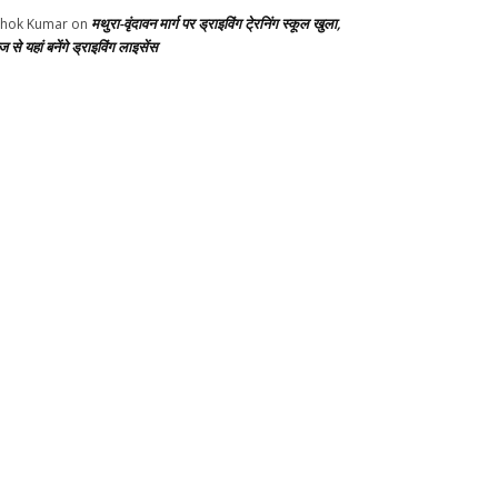
मथुरा-वृंदावन मार्ग पर ड्राइविंग टे्रनिंग स्कूल खुला,
hok Kumar
on
से यहां बनेंगे ड्राइविंग लाइसेंस