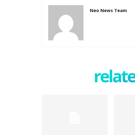
Neo News Team
relate