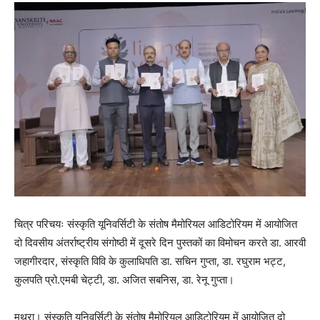
चित्र परिचयः संस्कृति यूनिवर्सिटी के संतोष मैमोरियल आडिटोरियम में आयोजित
दो दिवसीय अंतर्राष्ट्रीय संगोष्ठी में दूसरे दिन पुस्तकों का विमोचन करते डा. आरवी
जहागीरदार, संस्कृति विवि के कुलाधिपति डा. सचिन गुप्ता, डा. रघुराम भट्ट,
कुलपति प्रो.एमबी चेट्टी, डा. अजित सबनिस, डा. रेनू गुप्ता।
मथुरा। संस्कृति यूनिवर्सिटी के संतोष मैमोरियल आडिटोरियम में आयोजित दो