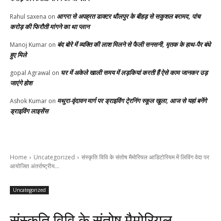
आगरा से अपह्रत डाक्टर धौलपुर के बीहड़ से सकुशल बरामद, पांच
Rahul saxena
on
करोड़ की फिरौती मांगने का था प्लान
बंद बोरे में व्यक्ति की लाश मिलने से फैली सनसनी, मृतक के हाथ-पैर बंधे
Manoj Kumar
on
हुए मिले
घर में अकेले खाली समय में लड़कियां करती हैं ऐसे काम जानकर उड़
gopal Agrawal
on
जाएंगे होश
मथुरा-वृंदावन मार्ग पर ड्राइविंग टे्रनिंग स्कूल खुला, आज से यहां बनेंगे
Ashok Kumar
on
ड्राइविंग लाइसेंस