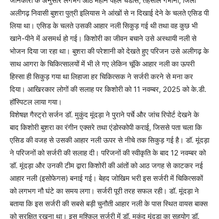
जानकारी के अनुसार लगभग आठ महीने पहले चंडौस, तहसील गभाना, जिला
अलीगढ़ निवासी बुशरा पुत्री इलियास ने आंखों से न दिखाई देने के चलते एसिड पी
लिया था। एसिड के चलते उसकी आहार नली सिकुड़ गई थी तथा वह कुछ भी
खाने-पीने में असमर्थ हो गई। किशोरी का जीवन बचाने उसे अस्थायी नली से
भोजन दिया जा रहा था। बुशरा की परेशानी को देखते हुए परिजन उसे अलीगढ़ के
साथ आगरा के चिकित्सालयों में भी ले गए लेकिन चूंकि आहार नली का ऊपरी
हिस्सा ही सिकुड़ गया था लिहाजा हर चिकित्सक ने सर्जरी करने से मना कर
दिया। आखिरकार लोगों की सलाह पर किशोरी को 11 नवम्बर, 2025 को के.डी.
हॉस्पिटल लाया गया।
विशेषज्ञ गैस्ट्रो सर्जन डॉ. मुकुंद मूंदड़ा ने पुराने पर्चे और जांच रिपोर्ट देखने के
बाद किशोरी बुशरा का रंगीन एक्सरे तथा एंडोस्कोपी कराई, जिससे पता चला कि
एसिड की वजह से उसकी आहार नली ऊपर से नीचे तक सिकुड़ गई है। डॉ. मूंदड़ा
ने परिजनों को सर्जरी की सलाह दी। परिजनों की स्वीकृति के बाद 12 नवम्बर को
डॉ. मूंदड़ा और उनकी टीम द्वारा किशोरी की आंतों को आठ जगह से काटकर नई
आहार नली (इसोफेगस) बनाई गई। बेहद जोखिम भरी इस सर्जरी में चिकित्सकों
को लगभग नौ घंटे का समय लगा। सर्जरी पूरी तरह सफल रही। डॉ. मूंदड़ा ने
बताया कि इस सर्जरी की सबसे बड़ी चुनौती आहार नली के पास स्थित वायस बाक्स
को सुरक्षित रखना था। इस मुश्किल सर्जरी में डॉ. मुकुंद मूंदड़ा का सहयोग डॉ.