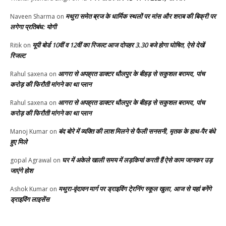
मथुरा समेत ब्रज के धार्मिक स्थलों पर मांस और शराब की बिक्री पर
Naveen Sharma
on
लगेगा प्रतिबंध: योगी
यूपी बोर्ड 10वीं व 12वीं का रिजल्ट आज दोपहर 3.30 बजे होगा घोषित, ऐसे देखें
Ritik
on
रिजल्ट
आगरा से अपह्रत डाक्टर धौलपुर के बीहड़ से सकुशल बरामद, पांच
Rahul saxena
on
करोड़ की फिरौती मांगने का था प्लान
आगरा से अपह्रत डाक्टर धौलपुर के बीहड़ से सकुशल बरामद, पांच
Rahul saxena
on
करोड़ की फिरौती मांगने का था प्लान
बंद बोरे में व्यक्ति की लाश मिलने से फैली सनसनी, मृतक के हाथ-पैर बंधे
Manoj Kumar
on
हुए मिले
घर में अकेले खाली समय में लड़कियां करती हैं ऐसे काम जानकर उड़
gopal Agrawal
on
जाएंगे होश
मथुरा-वृंदावन मार्ग पर ड्राइविंग टे्रनिंग स्कूल खुला, आज से यहां बनेंगे
Ashok Kumar
on
ड्राइविंग लाइसेंस