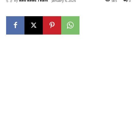
By
Neo News Team
January 6, 2026
585
0