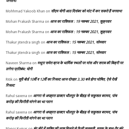
जनसभा
सीएम योगी आठ दिसंबर को मांट में कर सकते हैं जनसभा
Mohhmad Yakoob Khan
on
आज का राशिफल : 19 नवम्बर 2021, शुक्रवार
Mohan Prakash Sharma
on
आज का राशिफल : 19 नवम्बर 2021, शुक्रवार
Mohan Prakash Sharma
on
आज का राशिफल : 15 नवम्बर 2021, सोमवार
Thakur jitendra singh
on
आज का राशिफल : 15 नवम्बर 2021, सोमवार
Thakur jitendra singh
on
मथुरा समेत ब्रज के धार्मिक स्थलों पर मांस और शराब की बिक्री पर
Naveen Sharma
on
लगेगा प्रतिबंध: योगी
यूपी बोर्ड 10वीं व 12वीं का रिजल्ट आज दोपहर 3.30 बजे होगा घोषित, ऐसे देखें
Ritik
on
रिजल्ट
आगरा से अपह्रत डाक्टर धौलपुर के बीहड़ से सकुशल बरामद, पांच
Rahul saxena
on
करोड़ की फिरौती मांगने का था प्लान
आगरा से अपह्रत डाक्टर धौलपुर के बीहड़ से सकुशल बरामद, पांच
Rahul saxena
on
करोड़ की फिरौती मांगने का था प्लान
बंद बोरे में व्यक्ति की लाश मिलने से फैली सनसनी, मृतक के हाथ-पैर बंधे
Manoj Kumar
on