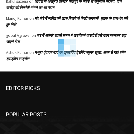
आगरा से अपह्रत डाक्टर धौलपुर के बीहड़ से सकुशल बरामद, पांच
Rahul saxena
on
करोड़ की फिरौती मांगने का था प्लान
बंद बोरे में व्यक्ति की लाश मिलने से फैली सनसनी, मृतक के हाथ-पैर बंधे
Manoj Kumar
on
हुए मिले
घर में अकेले खाली समय में लड़कियां करती हैं ऐसे काम जानकर उड़
gopal Agrawal
on
जाएंगे होश
मथुरा-वृंदावन मार्ग पर ड्राइविंग टे्रनिंग स्कूल खुला, आज से यहां बनेंगे
Ashok Kumar
on
ड्राइविंग लाइसेंस
EDITOR PICKS
POPULAR POSTS