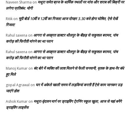
मथुरा समेत ब्रज के धार्मिक स्थलों पर मांस और शराब की बिक्री पर
Naveen Sharma
on
लगेगा प्रतिबंध: योगी
यूपी बोर्ड 10वीं व 12वीं का रिजल्ट आज दोपहर 3.30 बजे होगा घोषित, ऐसे देखें
Ritik
on
रिजल्ट
आगरा से अपह्रत डाक्टर धौलपुर के बीहड़ से सकुशल बरामद, पांच
Rahul saxena
on
करोड़ की फिरौती मांगने का था प्लान
आगरा से अपह्रत डाक्टर धौलपुर के बीहड़ से सकुशल बरामद, पांच
Rahul saxena
on
करोड़ की फिरौती मांगने का था प्लान
बंद बोरे में व्यक्ति की लाश मिलने से फैली सनसनी, मृतक के हाथ-पैर बंधे
Manoj Kumar
on
हुए मिले
घर में अकेले खाली समय में लड़कियां करती हैं ऐसे काम जानकर उड़
gopal Agrawal
on
जाएंगे होश
मथुरा-वृंदावन मार्ग पर ड्राइविंग टे्रनिंग स्कूल खुला, आज से यहां बनेंगे
Ashok Kumar
on
ड्राइविंग लाइसेंस