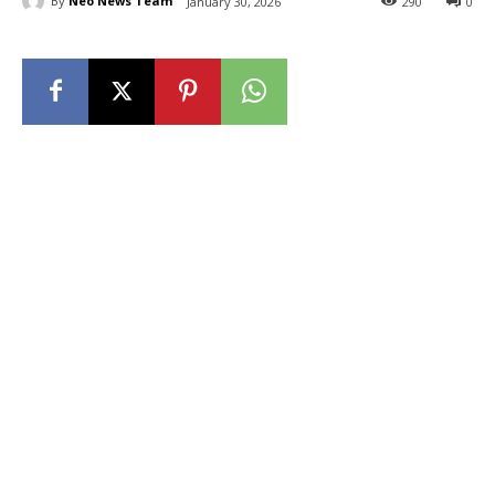
By
Neo News Team
January 30, 2026
290
0