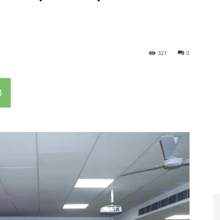
321
0