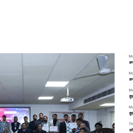
M
कर
M
कर
Mo
शु
Mo
शु
Th
सो