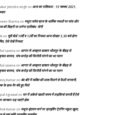
आज का राशिफल : 15 नवम्बर 2021,
akur jitendra singh
on
मवार
मथुरा समेत ब्रज के धार्मिक स्थलों पर मांस और
veen Sharma
on
ाब की बिक्री पर लगेगा प्रतिबंध: योगी
यूपी बोर्ड 10वीं व 12वीं का रिजल्ट आज दोपहर 3.30 बजे होगा
ik
on
ित, ऐसे देखें रिजल्ट
आगरा से अपह्रत डाक्टर धौलपुर के बीहड़ से
hul saxena
on
ुशल बरामद, पांच करोड़ की फिरौती मांगने का था प्लान
आगरा से अपह्रत डाक्टर धौलपुर के बीहड़ से
hul saxena
on
ुशल बरामद, पांच करोड़ की फिरौती मांगने का था प्लान
बंद बोरे में व्यक्ति की लाश मिलने से फैली सनसनी,
noj Kumar
on
क के हाथ-पैर बंधे हुए मिले
घर में अकेले खाली समय में लड़कियां करती हैं ऐसे
pal Agrawal
on
म जानकर उड़ जाएंगे होश
मथुरा-वृंदावन मार्ग पर ड्राइविंग टे्रनिंग स्कूल खुला,
hok Kumar
on
से यहां बनेंगे ड्राइविंग लाइसेंस