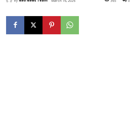
By
Neo News Team
March 16, 2026
365
0