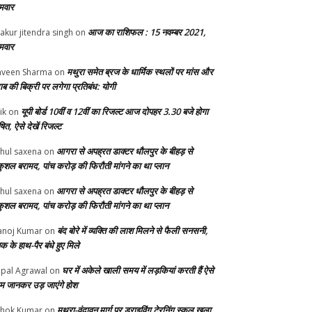
मवार
आज का राशिफल : 15 नवम्बर 2021,
akur jitendra singh
on
मवार
मथुरा समेत ब्रज के धार्मिक स्थलों पर मांस और
veen Sharma
on
ाब की बिक्री पर लगेगा प्रतिबंध: योगी
यूपी बोर्ड 10वीं व 12वीं का रिजल्ट आज दोपहर 3.30 बजे होगा
ik
on
ित, ऐसे देखें रिजल्ट
आगरा से अपह्रत डाक्टर धौलपुर के बीहड़ से
hul saxena
on
ुशल बरामद, पांच करोड़ की फिरौती मांगने का था प्लान
आगरा से अपह्रत डाक्टर धौलपुर के बीहड़ से
hul saxena
on
ुशल बरामद, पांच करोड़ की फिरौती मांगने का था प्लान
बंद बोरे में व्यक्ति की लाश मिलने से फैली सनसनी,
noj Kumar
on
क के हाथ-पैर बंधे हुए मिले
घर में अकेले खाली समय में लड़कियां करती हैं ऐसे
pal Agrawal
on
म जानकर उड़ जाएंगे होश
मथुरा-वृंदावन मार्ग पर ड्राइविंग टे्रनिंग स्कूल खुला,
hok Kumar
on