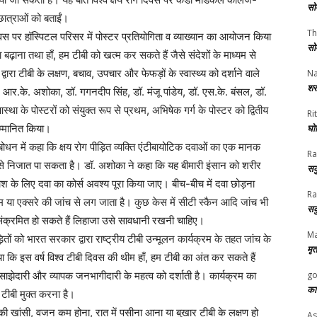
सो
-छात्राओं को बताईं।
Th
 दिवस पर हॉस्पिटल परिसर में पोस्टर प्रतियोगिता व व्याख्यान का आयोजन किया
सो
ा बढ़ाना तथा हाँ, हम टीबी को खत्म कर सकते हैं जैसे संदेशों के माध्यम से
ारा टीबी के लक्षण, बचाव, उपचार और फेफड़ों के स्वास्थ्य को दर्शाने वाले
Na
शर
. आर.के. अशोका, डॉ. गगनदीप सिंह, डॉ. मंजू पांडेय, डॉ. एस.के. बंसल, डॉ.
था के पोस्टरों को संयुक्त रूप से प्रथम, अभिषेक गर्ग के पोस्टर को द्वितीय
Rit
घोष
म्मानित किया।
ोधन में कहा कि क्षय रोग पीड़ित व्यक्ति एंटीबायोटिक दवाओं का एक मानक
Ra
ी से निजात पा सकता है। डॉ. अशोका ने कहा कि यह बीमारी इंसान को शरीर
सक
श के लिए दवा का कोर्स अवश्य पूरा किया जाए। बीच-बीच में दवा छोड़ना
Ra
या एक्सरे की जांच से लग जाता है। कुछ केस में सीटी स्कैन आदि जांच भी
सक
संक्रमित हो सकते हैं लिहाजा उसे सावधानी रखनी चाहिए।
Ma
ितों को भारत सरकार द्वारा राष्ट्रीय टीबी उन्मूलन कार्यक्रम के तहत जांच के
मृत
ाया कि इस वर्ष विश्व टीबी दिवस की थीम हाँ, हम टीबी का अंत कर सकते हैं
go
ाझेदारी और व्यापक जनभागीदारी के महत्व को दर्शाती है। कार्यक्रम का
का
 टीबी मुक्त करना है।
की खांसी, वजन कम होना, रात में पसीना आना या बुखार टीबी के लक्षण हो
As