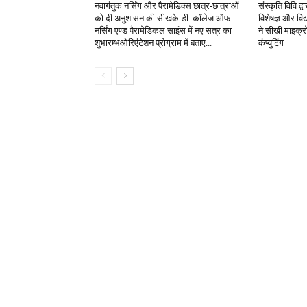
नवागंतुक नर्सिंग और पैरामेडिक्स छात्र-छात्राओं
संस्कृति विवि द्
को दी अनुशासन की सीखके.डी. कॉलेज ऑफ
विशेषज्ञ और विद्या
नर्सिंग एण्ड पैरामेडिकल साइंस में नए सत्र का
ने सीखी माइक्रो
शुभारम्भओरिएंटेशन प्रोग्राम में बताए...
कंप्युटिंग