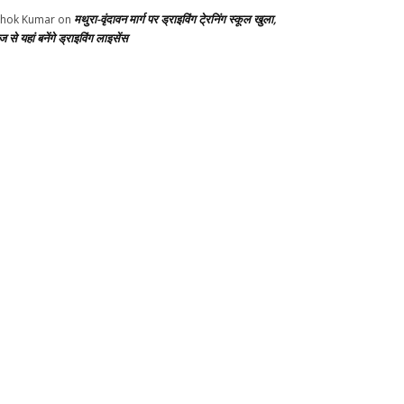
मथुरा-वृंदावन मार्ग पर ड्राइविंग टे्रनिंग स्कूल खुला,
hok Kumar
on
से यहां बनेंगे ड्राइविंग लाइसेंस