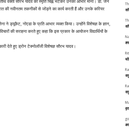
े अतिथि वक्ता सौरभ यादव को स्मृति चिह्न भेंटकर उनका आभार माना। डॉ. जैन
Th
ोग जगत की नवीनतम तकनीकों से जोड़ने का कार्य करती हैं और उनके करियर
सो
Th
ा ने ड्यूकैट, नोएडा के प्रति आभार व्यक्त किया। उन्होंने विशेषज्ञ के ज्ञान,
सो
िचारों की सराहना करते हुए कहा कि इस प्रकार के आयोजन विद्यार्थियों के
Na
शर
कारी देते हुए ड्रोन टेक्नोलॉजी विशेषज्ञ सौरभ यादव।
Rit
घोष
Ra
सक
Ra
सक
Ma
मृत
go
का