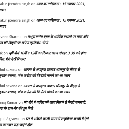
आज का राशिफल : 15 नवम्बर 2021,
akur jitendra singh
on
मवार
आज का राशिफल : 15 नवम्बर 2021,
akur jitendra singh
on
मवार
मथुरा समेत ब्रज के धार्मिक स्थलों पर मांस और
veen Sharma
on
ाब की बिक्री पर लगेगा प्रतिबंध: योगी
यूपी बोर्ड 10वीं व 12वीं का रिजल्ट आज दोपहर 3.30 बजे होगा
ik
on
ित, ऐसे देखें रिजल्ट
आगरा से अपह्रत डाक्टर धौलपुर के बीहड़ से
hul saxena
on
ुशल बरामद, पांच करोड़ की फिरौती मांगने का था प्लान
आगरा से अपह्रत डाक्टर धौलपुर के बीहड़ से
hul saxena
on
ुशल बरामद, पांच करोड़ की फिरौती मांगने का था प्लान
बंद बोरे में व्यक्ति की लाश मिलने से फैली सनसनी,
noj Kumar
on
क के हाथ-पैर बंधे हुए मिले
घर में अकेले खाली समय में लड़कियां करती हैं ऐसे
pal Agrawal
on
म जानकर उड़ जाएंगे होश