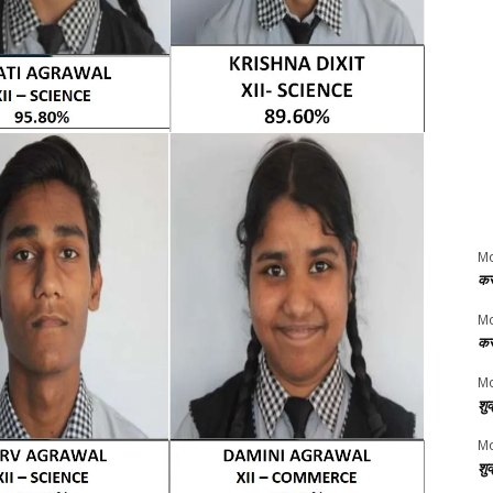
M
कर
M
कर
Mo
शु
Mo
शु