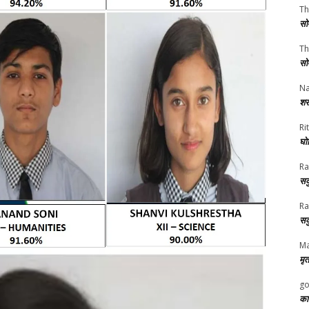
Th
सो
Th
सो
Na
शर
Rit
घोष
Ra
सक
Ra
सक
Ma
मृत
go
का