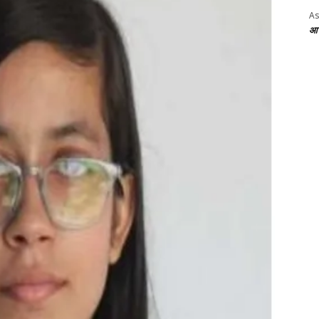
As
आज 