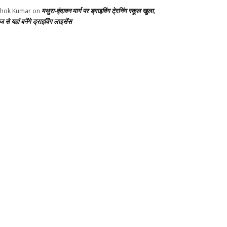
मथुरा-वृंदावन मार्ग पर ड्राइविंग टे्रनिंग स्कूल खुला,
hok Kumar
on
से यहां बनेंगे ड्राइविंग लाइसेंस