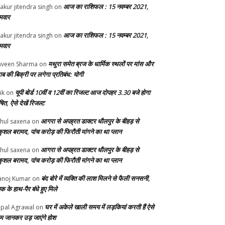
आज का राशिफल : 15 नवम्बर 2021,
akur jitendra singh
on
मवार
आज का राशिफल : 15 नवम्बर 2021,
akur jitendra singh
on
मवार
मथुरा समेत ब्रज के धार्मिक स्थलों पर मांस और
veen Sharma
on
ाब की बिक्री पर लगेगा प्रतिबंध: योगी
यूपी बोर्ड 10वीं व 12वीं का रिजल्ट आज दोपहर 3.30 बजे होगा
ik
on
ित, ऐसे देखें रिजल्ट
आगरा से अपह्रत डाक्टर धौलपुर के बीहड़ से
hul saxena
on
ुशल बरामद, पांच करोड़ की फिरौती मांगने का था प्लान
आगरा से अपह्रत डाक्टर धौलपुर के बीहड़ से
hul saxena
on
ुशल बरामद, पांच करोड़ की फिरौती मांगने का था प्लान
बंद बोरे में व्यक्ति की लाश मिलने से फैली सनसनी,
noj Kumar
on
क के हाथ-पैर बंधे हुए मिले
घर में अकेले खाली समय में लड़कियां करती हैं ऐसे
pal Agrawal
on
म जानकर उड़ जाएंगे होश