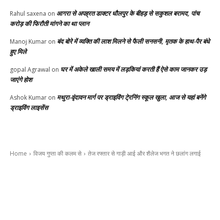
आगरा से अपह्रत डाक्टर धौलपुर के बीहड़ से सकुशल बरामद, पांच
Rahul saxena
on
करोड़ की फिरौती मांगने का था प्लान
बंद बोरे में व्यक्ति की लाश मिलने से फैली सनसनी, मृतक के हाथ-पैर बंधे
Manoj Kumar
on
हुए मिले
घर में अकेले खाली समय में लड़कियां करती हैं ऐसे काम जानकर उड़
gopal Agrawal
on
जाएंगे होश
मथुरा-वृंदावन मार्ग पर ड्राइविंग टे्रनिंग स्कूल खुला, आज से यहां बनेंगे
Ashok Kumar
on
ड्राइविंग लाइसेंस