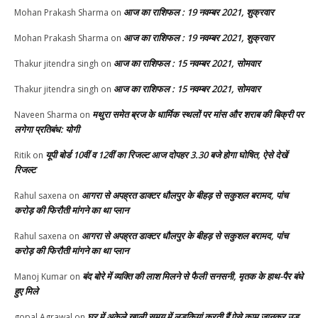
आज का राशिफल : 19 नवम्बर 2021, शुक्रवार
Mohan Prakash Sharma
on
आज का राशिफल : 19 नवम्बर 2021, शुक्रवार
Mohan Prakash Sharma
on
आज का राशिफल : 15 नवम्बर 2021, सोमवार
Thakur jitendra singh
on
आज का राशिफल : 15 नवम्बर 2021, सोमवार
Thakur jitendra singh
on
मथुरा समेत ब्रज के धार्मिक स्थलों पर मांस और शराब की बिक्री पर
Naveen Sharma
on
लगेगा प्रतिबंध: योगी
यूपी बोर्ड 10वीं व 12वीं का रिजल्ट आज दोपहर 3.30 बजे होगा घोषित, ऐसे देखें
Ritik
on
रिजल्ट
आगरा से अपह्रत डाक्टर धौलपुर के बीहड़ से सकुशल बरामद, पांच
Rahul saxena
on
करोड़ की फिरौती मांगने का था प्लान
आगरा से अपह्रत डाक्टर धौलपुर के बीहड़ से सकुशल बरामद, पांच
Rahul saxena
on
करोड़ की फिरौती मांगने का था प्लान
बंद बोरे में व्यक्ति की लाश मिलने से फैली सनसनी, मृतक के हाथ-पैर बंधे
Manoj Kumar
on
हुए मिले
घर में अकेले खाली समय में लड़कियां करती हैं ऐसे काम जानकर उड़
gopal Agrawal
on