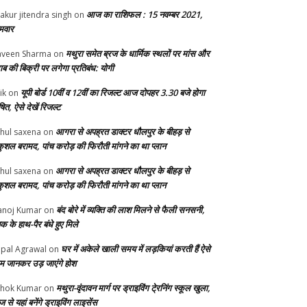
आज का राशिफल : 15 नवम्बर 2021,
akur jitendra singh
on
मवार
मथुरा समेत ब्रज के धार्मिक स्थलों पर मांस और
veen Sharma
on
ाब की बिक्री पर लगेगा प्रतिबंध: योगी
यूपी बोर्ड 10वीं व 12वीं का रिजल्ट आज दोपहर 3.30 बजे होगा
ik
on
ित, ऐसे देखें रिजल्ट
आगरा से अपह्रत डाक्टर धौलपुर के बीहड़ से
hul saxena
on
ुशल बरामद, पांच करोड़ की फिरौती मांगने का था प्लान
आगरा से अपह्रत डाक्टर धौलपुर के बीहड़ से
hul saxena
on
ुशल बरामद, पांच करोड़ की फिरौती मांगने का था प्लान
बंद बोरे में व्यक्ति की लाश मिलने से फैली सनसनी,
noj Kumar
on
क के हाथ-पैर बंधे हुए मिले
घर में अकेले खाली समय में लड़कियां करती हैं ऐसे
pal Agrawal
on
म जानकर उड़ जाएंगे होश
मथुरा-वृंदावन मार्ग पर ड्राइविंग टे्रनिंग स्कूल खुला,
hok Kumar
on
से यहां बनेंगे ड्राइविंग लाइसेंस