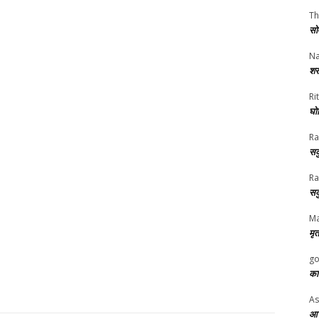
Th
सो
Na
शर
Rit
घोष
Ra
सक
Ra
सक
Ma
मृत
go
का
As
आज 