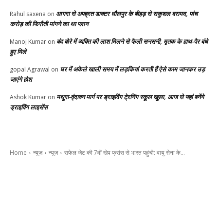
आगरा से अपह्रत डाक्टर धौलपुर के बीहड़ से सकुशल बरामद, पांच
Rahul saxena
on
करोड़ की फिरौती मांगने का था प्लान
बंद बोरे में व्यक्ति की लाश मिलने से फैली सनसनी, मृतक के हाथ-पैर बंधे
Manoj Kumar
on
हुए मिले
घर में अकेले खाली समय में लड़कियां करती हैं ऐसे काम जानकर उड़
gopal Agrawal
on
जाएंगे होश
मथुरा-वृंदावन मार्ग पर ड्राइविंग टे्रनिंग स्कूल खुला, आज से यहां बनेंगे
Ashok Kumar
on
ड्राइविंग लाइसेंस