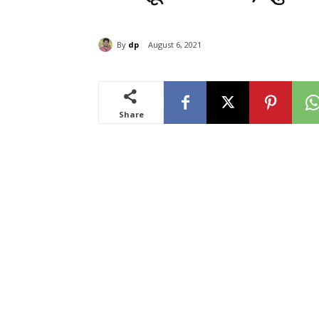
By
dp
August 6, 2021
Share