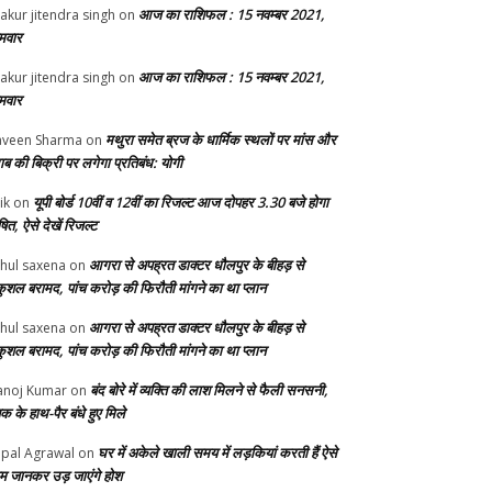
आज का राशिफल : 15 नवम्बर 2021,
akur jitendra singh
on
मवार
आज का राशिफल : 15 नवम्बर 2021,
akur jitendra singh
on
मवार
मथुरा समेत ब्रज के धार्मिक स्थलों पर मांस और
veen Sharma
on
ाब की बिक्री पर लगेगा प्रतिबंध: योगी
यूपी बोर्ड 10वीं व 12वीं का रिजल्ट आज दोपहर 3.30 बजे होगा
ik
on
ित, ऐसे देखें रिजल्ट
आगरा से अपह्रत डाक्टर धौलपुर के बीहड़ से
hul saxena
on
ुशल बरामद, पांच करोड़ की फिरौती मांगने का था प्लान
आगरा से अपह्रत डाक्टर धौलपुर के बीहड़ से
hul saxena
on
ुशल बरामद, पांच करोड़ की फिरौती मांगने का था प्लान
बंद बोरे में व्यक्ति की लाश मिलने से फैली सनसनी,
noj Kumar
on
क के हाथ-पैर बंधे हुए मिले
घर में अकेले खाली समय में लड़कियां करती हैं ऐसे
pal Agrawal
on
म जानकर उड़ जाएंगे होश