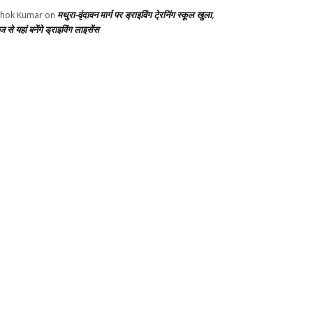
मथुरा-वृंदावन मार्ग पर ड्राइविंग टे्रनिंग स्कूल खुला,
hok Kumar
on
से यहां बनेंगे ड्राइविंग लाइसेंस