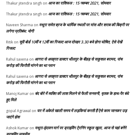
आज का राशिफल : 15 नवम्बर 2021, सोमवार
Thakur jitendra singh
on
आज का राशिफल : 15 नवम्बर 2021, सोमवार
Thakur jitendra singh
on
मथुरा समेत ब्रज के धार्मिक स्थलों पर मांस और शराब की बिक्री पर
Naveen Sharma
on
लगेगा प्रतिबंध: योगी
यूपी बोर्ड 10वीं व 12वीं का रिजल्ट आज दोपहर 3.30 बजे होगा घोषित, ऐसे देखें
Ritik
on
रिजल्ट
आगरा से अपह्रत डाक्टर धौलपुर के बीहड़ से सकुशल बरामद, पांच
Rahul saxena
on
करोड़ की फिरौती मांगने का था प्लान
आगरा से अपह्रत डाक्टर धौलपुर के बीहड़ से सकुशल बरामद, पांच
Rahul saxena
on
करोड़ की फिरौती मांगने का था प्लान
बंद बोरे में व्यक्ति की लाश मिलने से फैली सनसनी, मृतक के हाथ-पैर बंधे
Manoj Kumar
on
हुए मिले
घर में अकेले खाली समय में लड़कियां करती हैं ऐसे काम जानकर उड़
gopal Agrawal
on
जाएंगे होश
मथुरा-वृंदावन मार्ग पर ड्राइविंग टे्रनिंग स्कूल खुला, आज से यहां बनेंगे
Ashok Kumar
on
ड्राइविंग लाइसेंस