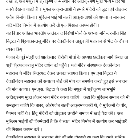
देखा है, अब मथुरा में श्रीकृष्ण जन्मस्थान पर अतिक्रमण मुक्त भव्य मंदिर भी
बनते देखना चाहते हैं । मुगल आक्रान्ताओं ने हमारे मंदिरों को लूटा एवं तोड़कर
अवैध निर्माण किया। मुस्लिम भाई भी बाहरी आक्रान्ताओं को अपना न मानकर
यदि मंदिर निर्माण में सहयोग करें तो एक मिसाल कायम होगी।
यह विचार अखिल भारतीय आतंकवाद विरोधी मोर्चा के अध्यक्ष मनिन्दरजीत सिंह
बिट्टा ने प्रियाकान्तजु मंदिर पर देवकीनंदन ठाकुरजी महाराज से भेंट के दौरान
व्यक्त किए।
पंजाब के पूर्व मंत्री एवं आतंकवाद विरोधी मोर्चा के अध्यक्ष छटीकरा मार्ग स्थित ठा
श्री प्रियाकान्तजु मंदिर दर्शन को पहुँचे। यहां मंदिर संस्थापक देवकीनंदन
महाराज ने मंदिर चित्रपट देकर उनका स्वागत किया। एम.एस बिट्टा ने
देवकीनंदन महाराज की सनातन बोर्ड की मांग का समर्थन करते हुए इसे सनातन
की मांग बताया। एम.एस. बिट्टा ने कहा कि मथुरा में श्रीकृष्ण जन्मभूमि
अतिक्रमण मुक्त होकर भव्य मंदिर बनना चाहिये। कहा कि मुस्लिम समाज को भी
समझना चाहिये कि बाबर, औरंगजेब बाहरी आक्रमणकारी थे, वे मुस्लिमों के पीर,
पैगम्बर नहीं थे। हिंदू मंदिरों को तोड़कर उन्होंने समाज में खाई पैदा की। अब
मुस्लिम भाईयों की जिम्मेदारी है कि वे स्वतः मंदिर निर्माण में सहयोग कर भाईचारें
की मिसाल कायम करें।
देवकीनंदन महाराज ने सनातन बोर्ड की मांग दोहराते हुए कहा कि हमारे धार्मिक