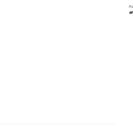
As
आज 