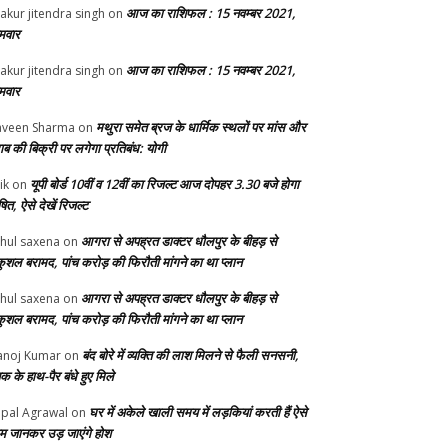
आज का राशिफल : 15 नवम्बर 2021,
akur jitendra singh
on
मवार
आज का राशिफल : 15 नवम्बर 2021,
akur jitendra singh
on
मवार
मथुरा समेत ब्रज के धार्मिक स्थलों पर मांस और
veen Sharma
on
ाब की बिक्री पर लगेगा प्रतिबंध: योगी
यूपी बोर्ड 10वीं व 12वीं का रिजल्ट आज दोपहर 3.30 बजे होगा
ik
on
ित, ऐसे देखें रिजल्ट
आगरा से अपह्रत डाक्टर धौलपुर के बीहड़ से
hul saxena
on
ुशल बरामद, पांच करोड़ की फिरौती मांगने का था प्लान
आगरा से अपह्रत डाक्टर धौलपुर के बीहड़ से
hul saxena
on
ुशल बरामद, पांच करोड़ की फिरौती मांगने का था प्लान
बंद बोरे में व्यक्ति की लाश मिलने से फैली सनसनी,
noj Kumar
on
क के हाथ-पैर बंधे हुए मिले
घर में अकेले खाली समय में लड़कियां करती हैं ऐसे
pal Agrawal
on
म जानकर उड़ जाएंगे होश