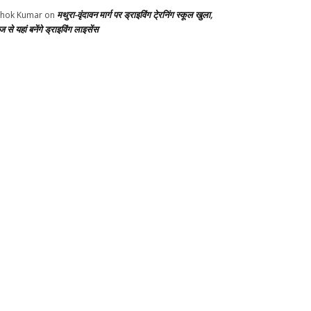
मथुरा-वृंदावन मार्ग पर ड्राइविंग टे्रनिंग स्कूल खुला,
hok Kumar
on
से यहां बनेंगे ड्राइविंग लाइसेंस