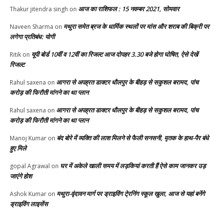
आज का राशिफल : 15 नवम्बर 2021, सोमवार
Thakur jitendra singh
on
मथुरा समेत ब्रज के धार्मिक स्थलों पर मांस और शराब की बिक्री पर
Naveen Sharma
on
लगेगा प्रतिबंध: योगी
यूपी बोर्ड 10वीं व 12वीं का रिजल्ट आज दोपहर 3.30 बजे होगा घोषित, ऐसे देखें
Ritik
on
रिजल्ट
आगरा से अपह्रत डाक्टर धौलपुर के बीहड़ से सकुशल बरामद, पांच
Rahul saxena
on
करोड़ की फिरौती मांगने का था प्लान
आगरा से अपह्रत डाक्टर धौलपुर के बीहड़ से सकुशल बरामद, पांच
Rahul saxena
on
करोड़ की फिरौती मांगने का था प्लान
बंद बोरे में व्यक्ति की लाश मिलने से फैली सनसनी, मृतक के हाथ-पैर बंधे
Manoj Kumar
on
हुए मिले
घर में अकेले खाली समय में लड़कियां करती हैं ऐसे काम जानकर उड़
gopal Agrawal
on
जाएंगे होश
मथुरा-वृंदावन मार्ग पर ड्राइविंग टे्रनिंग स्कूल खुला, आज से यहां बनेंगे
Ashok Kumar
on
ड्राइविंग लाइसेंस